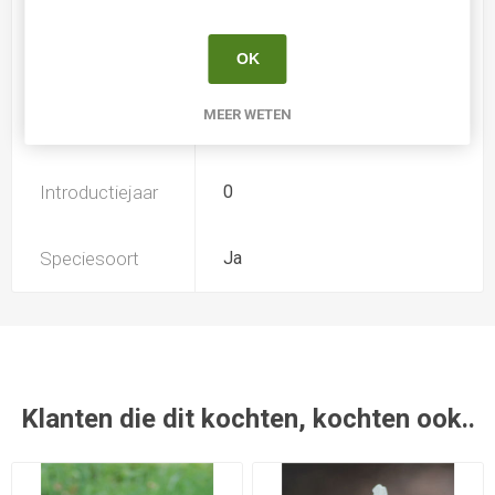
Soort
Iris Overig
OK
MEER WETEN
Kweker
Thunberg
Introductiejaar
0
Speciesoort
Ja
Klanten die dit kochten, kochten ook..