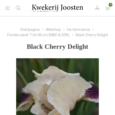
0
Startpagina
Webshop
Iris Germanica
Pumila vanaf 7 tot 40 cm (MBD & SDB)
Black Cherry Delight
Black Cherry Delight