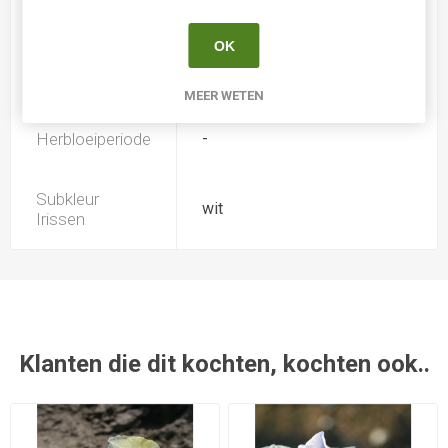
Iris type
SDB
OK
Introductiejaar
1992
MEER WETEN
Herbloeiperiode
-
Subkleur
wit
Irissen
Klanten die dit kochten, kochten ook..