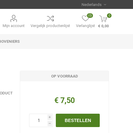
(0)
0
Mijn account
Vergelijk productenlijst
Verlanglijst
€ 0,00
HOVENIERS
Hemerocallis
Aanbiedingen
OP VOORRAAD
RODUCT
€ 7,50
i
BESTELLEN
h