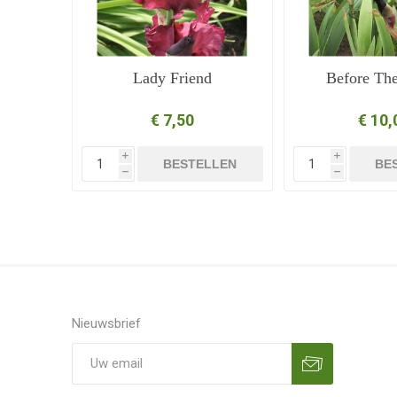
Lady Friend
Before Th
€ 7,50
€ 10,
i
i
BESTELLEN
BE
h
h
Nieuwsbrief
Aanmelden
Opzeggen