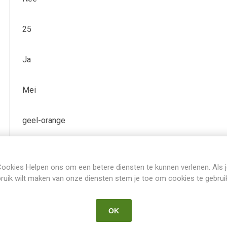
25
Ja
Mei
geel-orange
Iris Germanica Pumila
ookies Helpen ons om een betere diensten te kunnen verlenen. Als 
ruik wilt maken van onze diensten stem je toe om cookies te gebrui
SDB
OK
1993