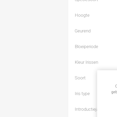
Hoogte
Geurend
Bloeiperiode
Kleur Irissen
Soort
C
geb
Iris type
Introductiejaar