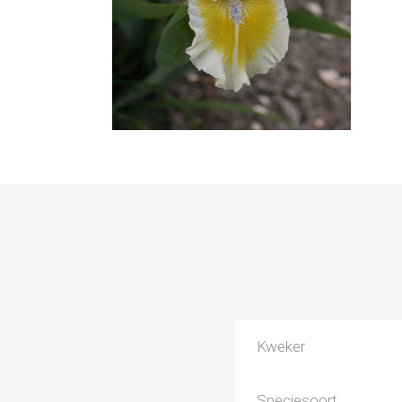
Kweker
Speciesoort