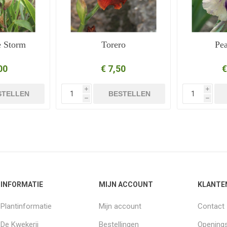
e Storm
Torero
Pe
00
€ 7,50
€
i
i
STELLEN
BESTELLEN
h
h
INFORMATIE
MIJN ACCOUNT
KLANTE
Plantinformatie
Mijn account
Contact
De Kwekerij
Bestellingen
Openings