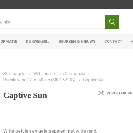
FORMATIE
DE KWEKERIJ
BEURZEN & NIEUWS
CONTACT
Iris Ensata
Iris Overige
Startpagina
Webshop
Iris Germanica
Pumila vanaf 7 tot 40 cm (MBD & SDB)
Captive Sun
Captive Sun
VERGELIJK P
Witte petalen en gele sepalen met witte rand.