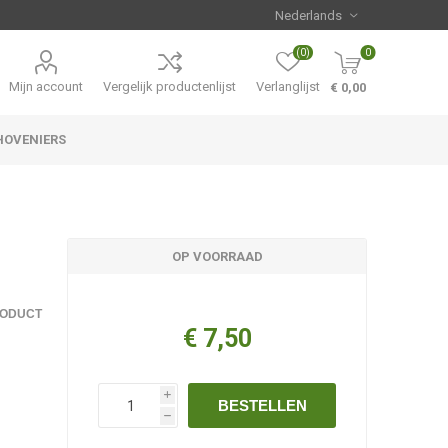
(0)
0
Mijn account
Vergelijk productenlijst
Verlanglijst
€ 0,00
HOVENIERS
Hemerocallis
Aanbiedingen
OP VOORRAAD
RODUCT
€ 7,50
i
BESTELLEN
h