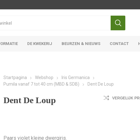
FORMATIE
DE KWEKERIJ
BEURZEN & NIEUWS
CONTACT
Iris Ensata
Iris Overige
Startpagina
Webshop
Iris Germanica
Pumila vanaf 7 tot 40 cm (MBD & SDB)
Dent De Loup
Dent De Loup
VERGELIJK P
Paars violet kleine dwergiris.