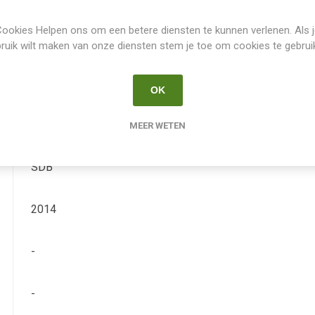
ookies Helpen ons om een betere diensten te kunnen verlenen. Als 
15
ruik wilt maken van onze diensten stem je toe om cookies te gebrui
Ja
OK
Iris Germanica Pumila
MEER WETEN
SDB
2014
-
-