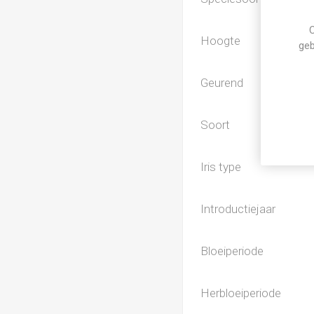
C
Hoogte
geb
Geurend
Soort
Iris type
Introductiejaar
Bloeiperiode
Herbloeiperiode