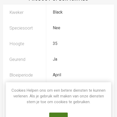
Kweker
Black
Speciesoort
Nee
Hoogte
35
Geurend
Ja
Bloeiperiode
April
Kleur Irissen
Cookies Helpen ons om een betere diensten te kunnen
rose
verlenen. Als je gebruik wilt maken van onze diensten
stem je toe om cookies te gebruiken.
Soort
Iris Germanica Pumila