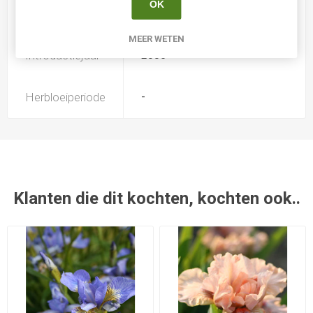
OK
Iris type
SDB
MEER WETEN
Introductiejaar
2005
Herbloeiperiode
-
Klanten die dit kochten, kochten ook..