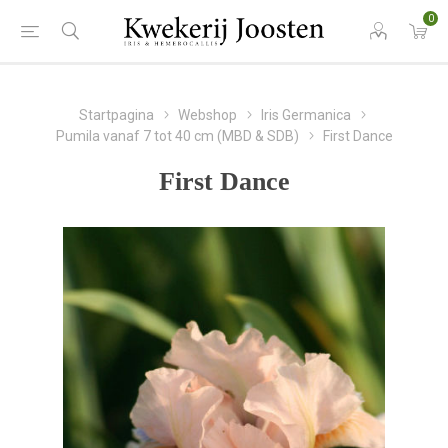
0
Startpagina
Webshop
Iris Germanica
Pumila vanaf 7 tot 40 cm (MBD & SDB)
First Dance
First Dance