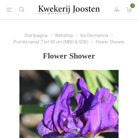
0
Startpagina
Webshop
Iris Germanica
Pumila vanaf 7 tot 40 cm (MBD & SDB)
Flower Shower
Flower Shower