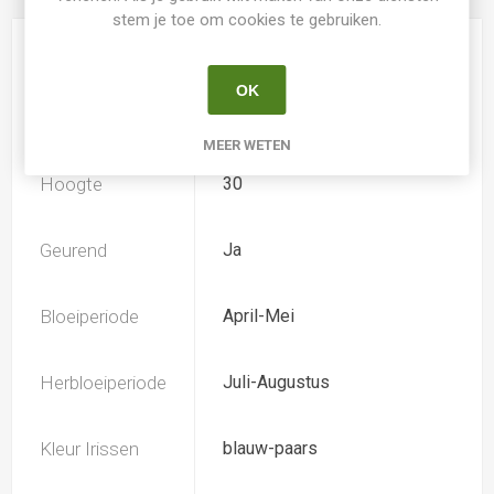
stem je toe om cookies te gebruiken.
Kweker
Weiler
OK
Speciesoort
Nee
MEER WETEN
Hoogte
30
Geurend
Ja
Bloeiperiode
April-Mei
Herbloeiperiode
Juli-Augustus
Kleur Irissen
blauw-paars