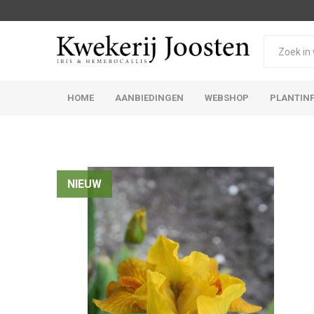
HOME
AANBIEDINGEN
WEBSHOP
PLANTIN
Iris Germanica
Iris Sibirica
NIEUW