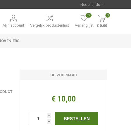
(0)
0
Mijn account
Vergelijk productenlijst
Verlanglijst
€ 0,00
HOVENIERS
Hemerocallis
Aanbiedingen
OP VOORRAAD
RODUCT
€ 10,00
i
BESTELLEN
h