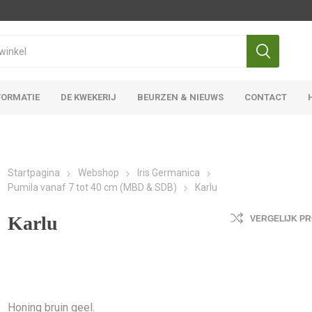
FORMATIE
DE KWEKERIJ
BEURZEN & NIEUWS
CONTACT
Iris Ensata
Iris Overige
Startpagina
Webshop
Iris Germanica
Pumila vanaf 7 tot 40 cm (MBD & SDB)
Karlu
Karlu
VERGELIJK P
Honing bruin geel.