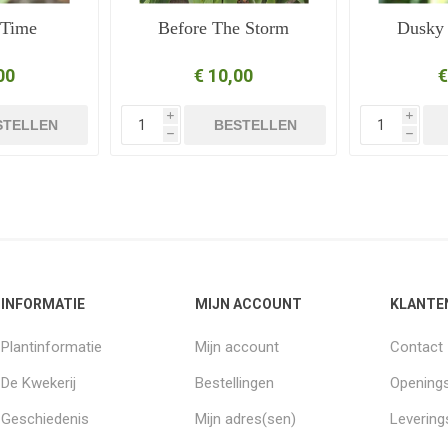
 Time
Before The Storm
Dusky 
00
€ 10,00
€
i
i
STELLEN
BESTELLEN
h
h
INFORMATIE
MIJN ACCOUNT
KLANTE
Plantinformatie
Mijn account
Contact
De Kwekerij
Bestellingen
Openings
Geschiedenis
Mijn adres(sen)
Leverin