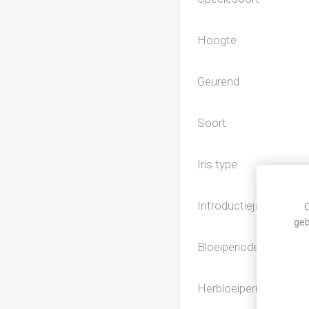
Hoogte
Geurend
Soort
Iris type
Introductiejaar
C
geb
Bloeiperiode
Herbloeiperiode