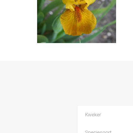
Kweker
Speciesoort