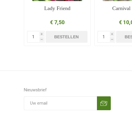
Lady Friend
Carnival
€ 7,50
€ 10,
i
i
BESTELLEN
BE
h
h
Nieuwsbrief
Aanmelden
Opzeggen