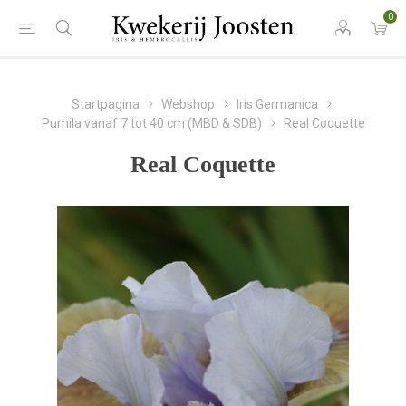
0
Startpagina
Webshop
Iris Germanica
Pumila vanaf 7 tot 40 cm (MBD & SDB)
Real Coquette
Real Coquette