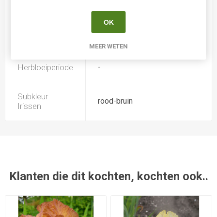
Iris type
SDB
OK
Introductiejaar
1976
MEER WETEN
Herbloeiperiode
-
Subkleur
rood-bruin
Irissen
Klanten die dit kochten, kochten ook..