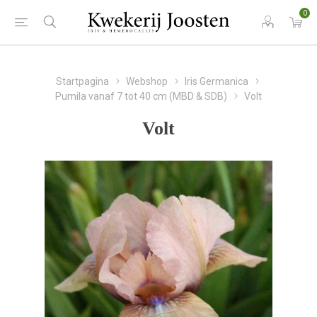
0
Startpagina
Webshop
Iris Germanica
Pumila vanaf 7 tot 40 cm (MBD & SDB)
Volt
Volt