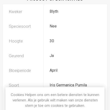
Kweker
Blyth
Speciesoort
Nee
Hoogte
30
Geurend
Ja
Bloeiperiode
April
Soort
Iris Germanica Pumila
Cookies Helpen ons om een betere diensten te kunnen
Iris type
SDB
verlenen. Als je gebruik wilt maken van onze diensten
stem je toe om cookies te gebruiken.