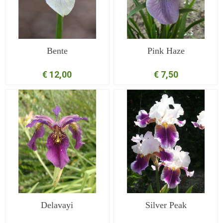
Bente
Pink Haze
€ 12,00
€ 7,50
Delavayi
Silver Peak