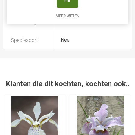
OK
Kweker
-
MEER WETEN
Introductiejaar
0
Speciesoort
Nee
Klanten die dit kochten, kochten ook..