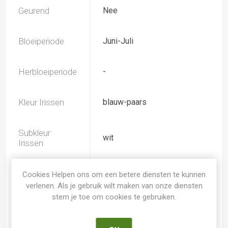
Geurend
Nee
Bloeiperiode
Juni-Juli
Herbloeiperiode
-
Kleur Irissen
blauw-paars
Subkleur
wit
Irissen
Iris type
SIB
Cookies Helpen ons om een betere diensten te kunnen
verlenen. Als je gebruik wilt maken van onze diensten
stem je toe om cookies te gebruiken.
Soort
Iris Siberica