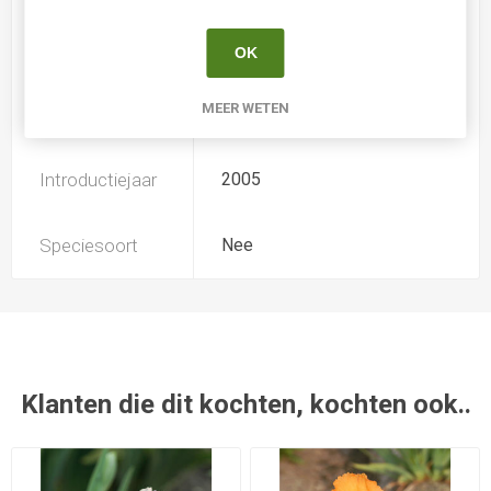
Soort
Iris Siberica
OK
MEER WETEN
Kweker
Tamberg
Introductiejaar
2005
Speciesoort
Nee
Klanten die dit kochten, kochten ook..