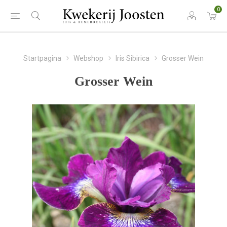
0
Startpagina
Webshop
Iris Sibirica
Grosser Wein
Grosser Wein