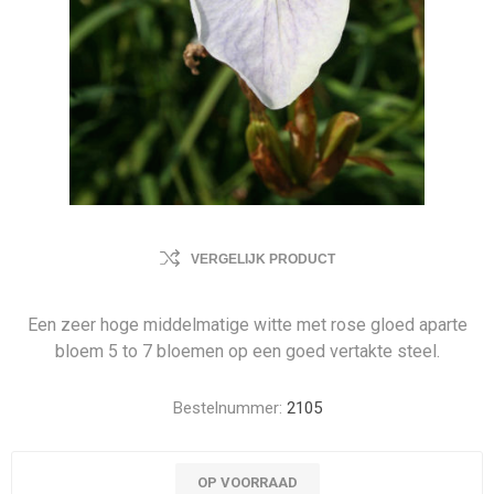
VERGELIJK PRODUCT
Een zeer hoge middelmatige witte met rose gloed aparte
bloem 5 to 7 bloemen op een goed vertakte steel.
Bestelnummer:
2105
OP VOORRAAD