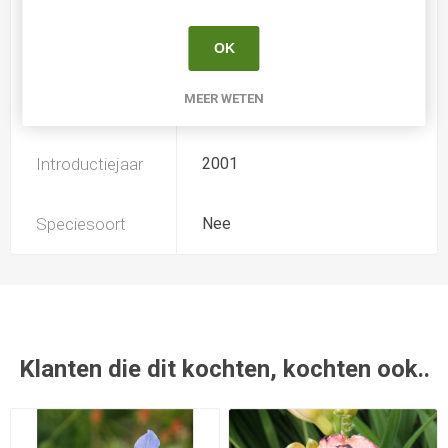
Soort
Iris Siberica
OK
MEER WETEN
Kweker
Tamberg
Introductiejaar
2001
Speciesoort
Nee
Klanten die dit kochten, kochten ook..