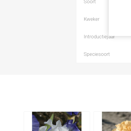
Soort
Kweker
Introductiejaar
Speciesoort