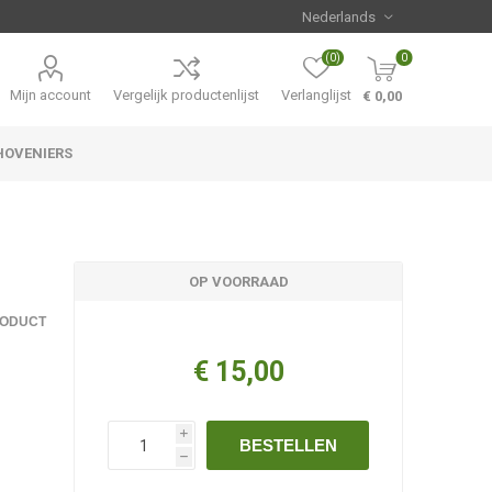
(0)
0
Mijn account
Vergelijk productenlijst
Verlanglijst
€ 0,00
HOVENIERS
Hemerocallis
Aanbiedingen
OP VOORRAAD
RODUCT
€ 15,00
i
BESTELLEN
h