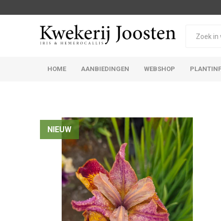
HOME
AANBIEDINGEN
WEBSHOP
PLANTIN
Iris Germanica
Iris Sibirica
NIEUW