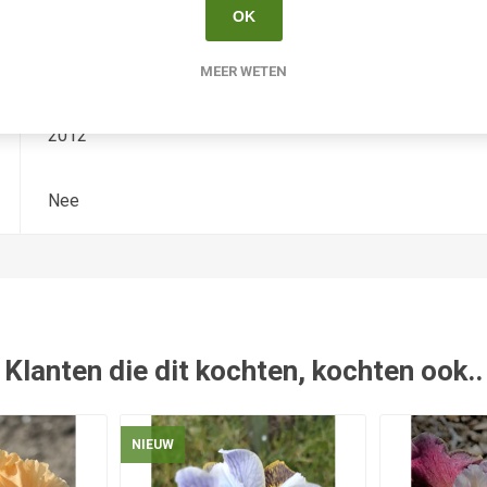
Iris Siberica
OK
Schafer/sa
MEER WETEN
2012
Nee
Klanten die dit kochten, kochten ook..
NIEUW