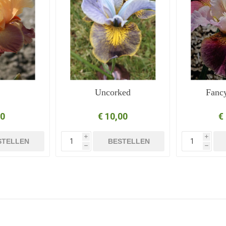
Uncorked
Fanc
00
€ 10,00
€
i
i
STELLEN
BESTELLEN
h
h