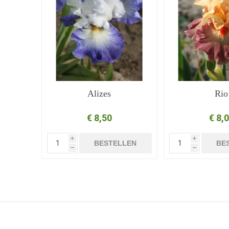
Alizes
Rio
€ 8,50
€ 8,
i
i
BESTELLEN
BE
h
h