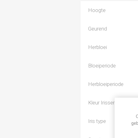
Hoogte
Geurend
Herbloei
Bloeiperiode
Herbloeiperiode
Kleur Irissen
C
Iris type
geb