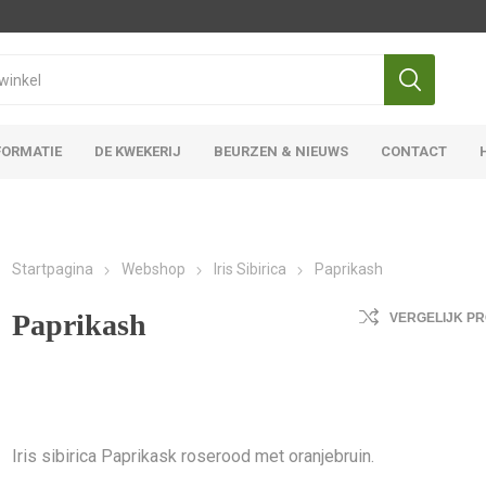
FORMATIE
DE KWEKERIJ
BEURZEN & NIEUWS
CONTACT
Iris Ensata
Iris Overige
Startpagina
Webshop
Iris Sibirica
Paprikash
Paprikash
VERGELIJK P
Iris sibirica Paprikask roserood met oranjebruin.