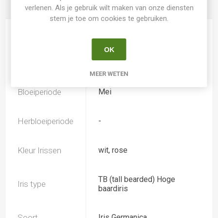
verlenen. Als je gebruik wilt maken van onze diensten
PRODUCT SPECIFICATIES
stem je toe om cookies te gebruiken.
Hoogte
95
OK
Geurend
Ja
MEER WETEN
Bloeiperiode
Mei
Herbloeiperiode
-
Kleur Irissen
wit, rose
TB (tall bearded) Hoge
Iris type
baardiris
Soort
Iris Germanica