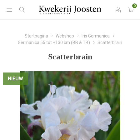
0
Startpagina
Webshop
Iris Germanica
Germanica 55 tot +130 cm (BB & TB)
Scatterbrain
Scatterbrain
NIEUW