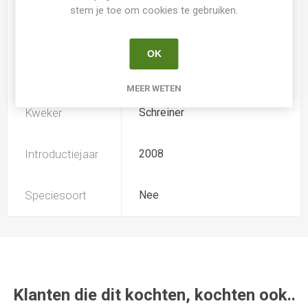
stem je toe om cookies te gebruiken.
TB (tall bearded) Hoge
Iris type
baardiris
OK
Soort
Iris Germanica
MEER WETEN
Kweker
Schreiner
Introductiejaar
2008
Speciesoort
Nee
Klanten die dit kochten, kochten ook..