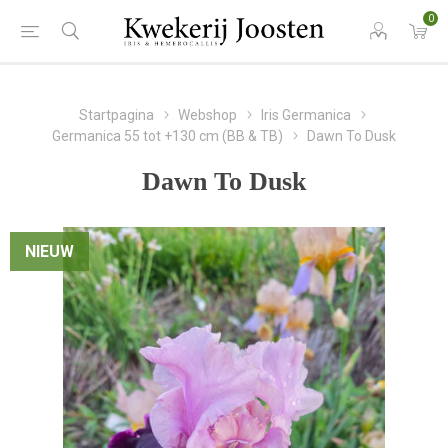
0
Startpagina
Webshop
Iris Germanica
Germanica 55 tot +130 cm (BB & TB)
Dawn To Dusk
Dawn To Dusk
NIEUW