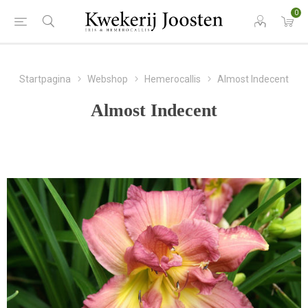
0
Startpagina
Webshop
Hemerocallis
Almost Indecent
Almost Indecent