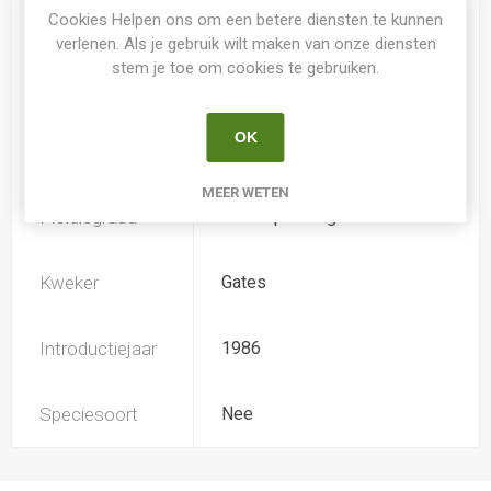
Spider
Nee
Cookies Helpen ons om een betere diensten te kunnen
verlenen. Als je gebruik wilt maken van onze diensten
stem je toe om cookies te gebruiken.
Loof
Bladhoudend
OK
Soort
Hemerocallis
MEER WETEN
Ploïdiegraad
Tetradiploide gevuld
Kweker
Gates
Introductiejaar
1986
Speciesoort
Nee