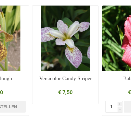
lough
Versicolor Candy Striper
Bab
50
€ 7,50
€
i
STELLEN
h