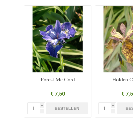
Forest Mc Cord
Holden C
€ 7,50
€ 7,
i
i
BESTELLEN
BE
h
h