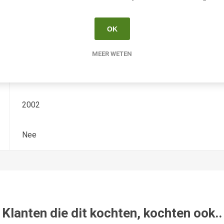
Hemerocallis
OK
Diploide
MEER WETEN
Stamile
2002
Nee
Klanten die dit kochten, kochten ook..