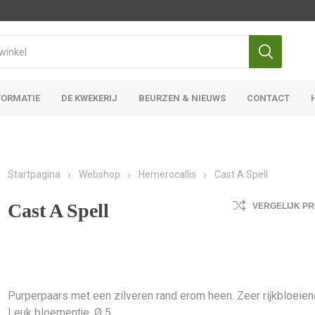
FORMATIE
DE KWEKERIJ
BEURZEN & NIEUWS
CONTACT
Iris Ensata
Iris Overige
Startpagina
Webshop
Hemerocallis
Cast A Spell
Cast A Spell
VERGELIJK P
Purperpaars met een zilveren rand erom heen. Zeer rijkbloeien
Leuk bloementje. Ø 5