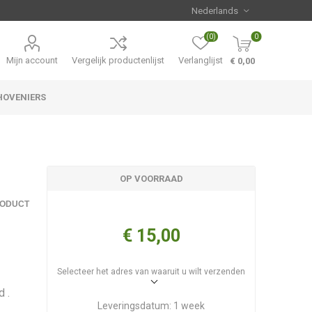
(0)
0
Mijn account
Vergelijk productenlijst
Verlanglijst
€ 0,00
HOVENIERS
Hemerocallis
Aanbiedingen
OP VOORRAAD
RODUCT
€ 15,00
Selecteer het adres van waaruit u wilt verzenden
d .
Leveringsdatum:
1 week