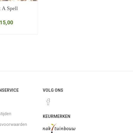
 A Spell
 15,00
NSERVICE
VOLG ONS
tijden
KEURMERKEN
gsvoorwaarden