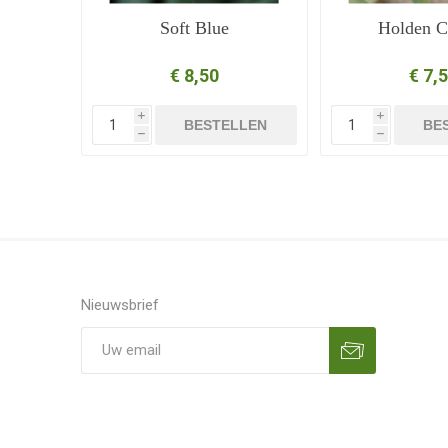
Soft Blue
Holden C
€ 8,50
€ 7,
i
i
BESTELLEN
BE
h
h
Nieuwsbrief
Aanmelden
Opzeggen