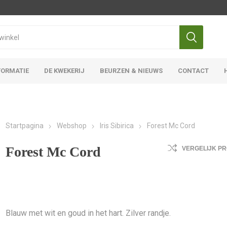
FORMATIE
DE KWEKERIJ
BEURZEN & NIEUWS
CONTACT
Iris Ensata
Iris Overige
Startpagina
Webshop
Iris Sibirica
Forest Mc Cord
Forest Mc Cord
VERGELIJK P
Blauw met wit en goud in het hart. Zilver randje.