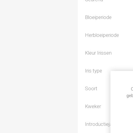
Bloeiperiode
Herbloeiperiode
Kleur Irissen
Iris type
Soort
C
geb
Kweker
Introductiejaar