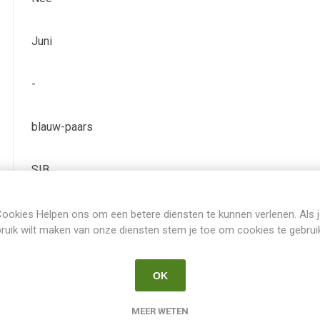
Juni
-
blauw-paars
SIB
Iris Siberica
ookies Helpen ons om een betere diensten te kunnen verlenen. Als 
ruik wilt maken van onze diensten stem je toe om cookies te gebrui
-
OK
1984
MEER WETEN