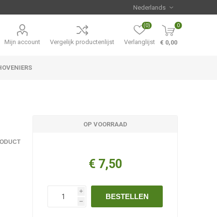
(0)
0
Mijn account
Vergelijk productenlijst
Verlanglijst
€ 0,00
HOVENIERS
Hemerocallis
Aanbiedingen
OP VOORRAAD
RODUCT
€ 7,50
i
BESTELLEN
h