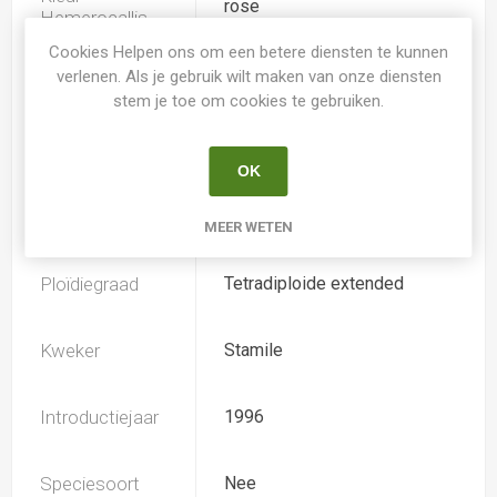
rose
Hemerocallis
Cookies Helpen ons om een betere diensten te kunnen
verlenen. Als je gebruik wilt maken van onze diensten
Spider
Nee
stem je toe om cookies te gebruiken.
Loof
Bladverliezend
OK
Soort
Hemerocallis
MEER WETEN
Ploïdiegraad
Tetradiploide extended
Kweker
Stamile
Introductiejaar
1996
Speciesoort
Nee