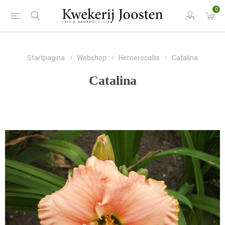
0
Startpagina
Webshop
Hemerocallis
Catalina
Catalina