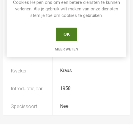
Cookies Helpen ons om een betere diensten te kunnen
verlenen. Als je gebruik wilt maken van onze diensten
stem je toe om cookies te gebruiken.
Loof
Bladverliezend
OK
Soort
Hemerocallis
MEER WETEN
Ploïdiegraad
Diploide
Kweker
Kraus
Introductiejaar
1958
Speciesoort
Nee