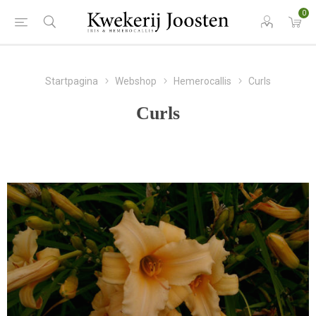
0
Startpagina
Webshop
Hemerocallis
Curls
Curls