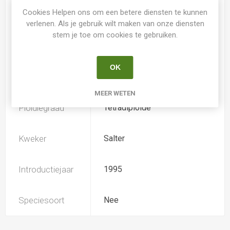
Cookies Helpen ons om een betere diensten te kunnen
Spider
Nee
verlenen. Als je gebruik wilt maken van onze diensten
stem je toe om cookies te gebruiken.
Loof
Bladhoudend
OK
Soort
Hemerocallis
MEER WETEN
Ploïdiegraad
Tetradiploide
Kweker
Salter
Introductiejaar
1995
Speciesoort
Nee