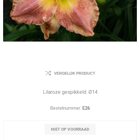
VERGELIJK PRODUCT
Lilaroze gespikkeld. Ø14
Bestelnummer:
E26
NIET OP VOORRAAD