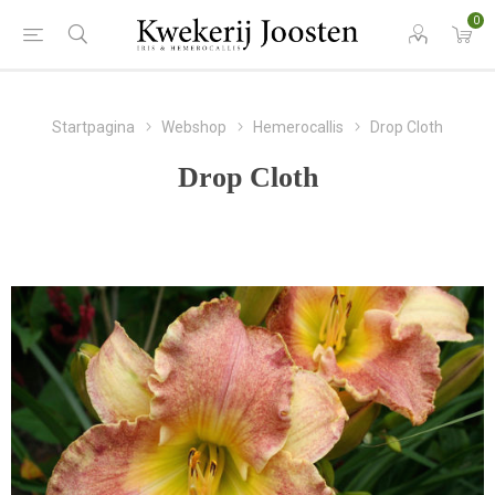
0
Startpagina
Webshop
Hemerocallis
Drop Cloth
Drop Cloth