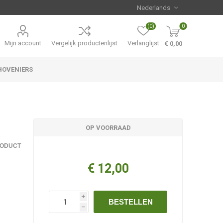
(0)
0
Mijn account
Vergelijk productenlijst
Verlanglijst
€ 0,00
HOVENIERS
Hemerocallis
Aanbiedingen
OP VOORRAAD
RODUCT
€ 12,00
i
BESTELLEN
h