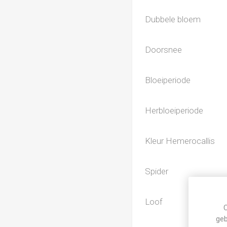
Dubbele bloem
Doorsnee
Bloeiperiode
Herbloeiperiode
Kleur Hemerocallis
Spider
Loof
C
geb