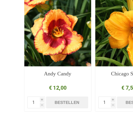
Andy Candy
Chicago S
€ 12,00
€ 7,
i
i
BESTELLEN
BE
h
h