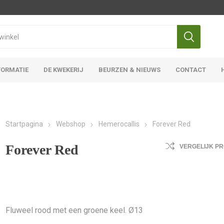
FORMATIE
DE KWEKERIJ
BEURZEN & NIEUWS
CONTACT
Iris Ensata
Iris Overige
Startpagina
Webshop
Hemerocallis
Forever Red
Forever Red
VERGELIJK P
Fluweel rood met een groene keel. Ø13