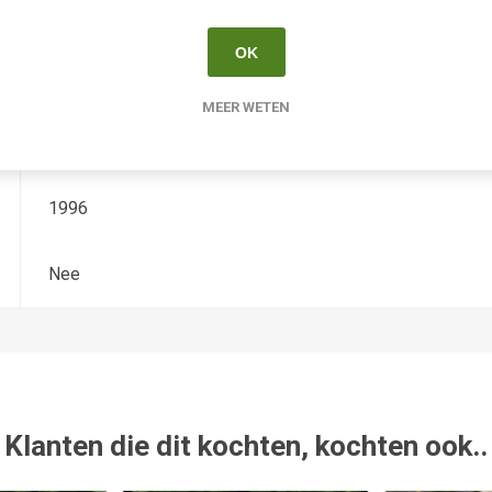
Hemerocallis
OK
Tetradiploide
MEER WETEN
Kirchhoff
1996
Nee
Klanten die dit kochten, kochten ook..