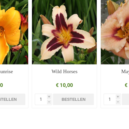
unrise
Wild Horses
May
50
€ 10,00
€
i
i
STELLEN
BESTELLEN
h
h