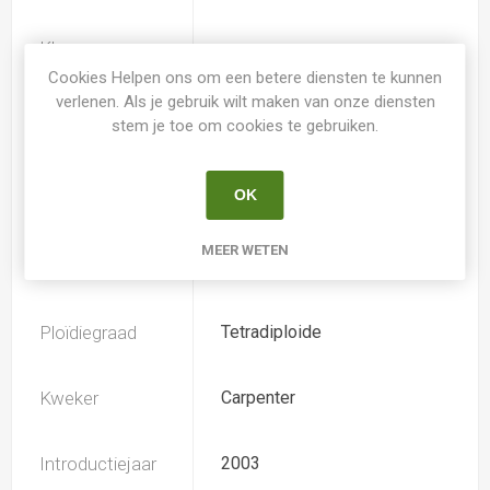
Kleur
rood-bruin
Hemerocallis
Cookies Helpen ons om een betere diensten te kunnen
verlenen. Als je gebruik wilt maken van onze diensten
stem je toe om cookies te gebruiken.
Spider
Nee
OK
Loof
Half- Bladhoudend
MEER WETEN
Soort
Hemerocallis
Ploïdiegraad
Tetradiploide
Kweker
Carpenter
Introductiejaar
2003