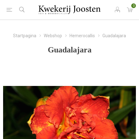
0
Startpagina
Webshop
Hemerocallis
Guadalajara
Guadalajara