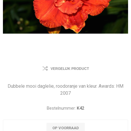
VERGELIJK PRODUCT
Dubbele mooi daglelie, roodoranje van kleur. Awards: HM
2007
Bestelnummer:
K42
OP VOORRAAD