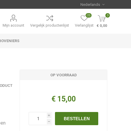
(0)
0
Mijn account
Vergelijk productenlijst
Verlanglijst
€ 0,00
HOVENIERS
Hemerocallis
Aanbiedingen
OP VOORRAAD
RODUCT
€ 15,00
i
BESTELLEN
een
h