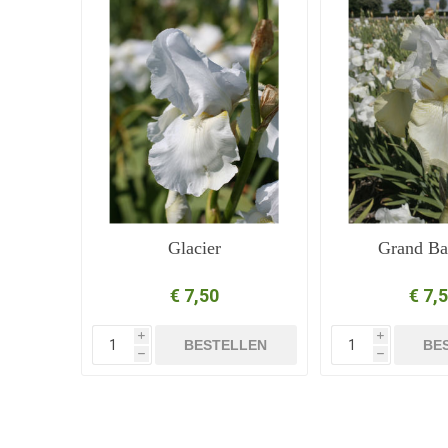
Glacier
Grand Ba
€ 7,50
€ 7,
i
i
BESTELLEN
BE
h
h