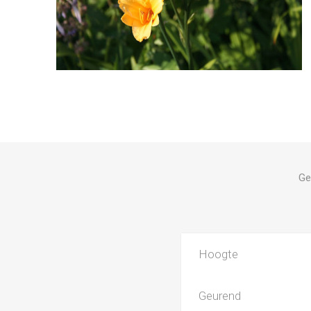
Ge
Hoogte
Geurend