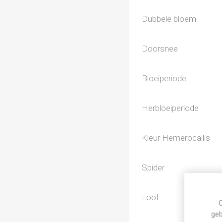
Dubbele bloem
Doorsnee
Bloeiperiode
Herbloeiperiode
Kleur Hemerocallis
Spider
Loof
C
geb