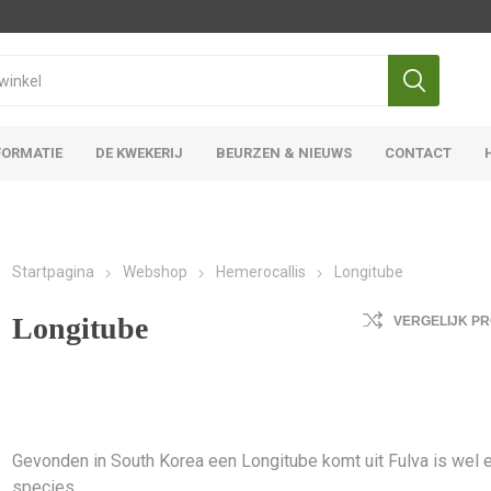
FORMATIE
DE KWEKERIJ
BEURZEN & NIEUWS
CONTACT
Iris Ensata
Iris Overige
Startpagina
Webshop
Hemerocallis
Longitube
Longitube
VERGELIJK P
Gevonden in South Korea een Longitube komt uit Fulva is wel 
species