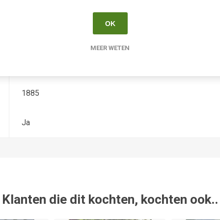
Hemerocallis
OK
Diploide
MEER WETEN
Maximowicz
1885
Ja
Klanten die dit kochten, kochten ook..