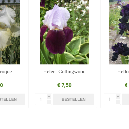
roque
Helen Collingwood
Hello
50
€ 7,50
€
i
i
STELLEN
BESTELLEN
h
h