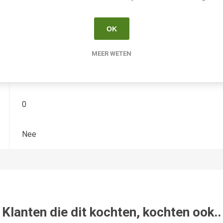
Hemerocallis
OK
Diploide
MEER WETEN
Mayah
0
Nee
Klanten die dit kochten, kochten ook..