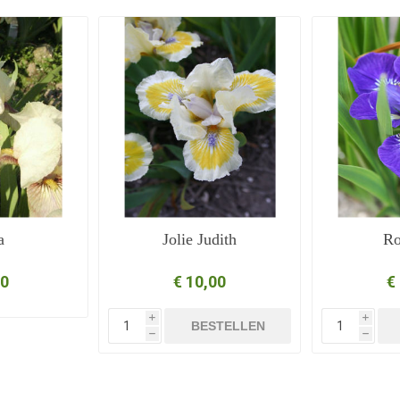
a
Jolie Judith
Ro
50
€ 10,00
€
i
i
BESTELLEN
h
h