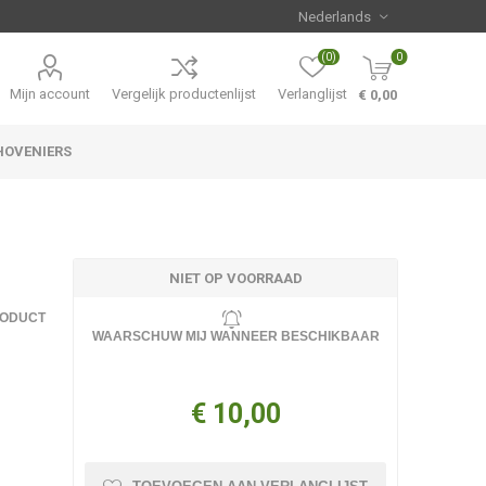
(0)
0
Mijn account
Vergelijk productenlijst
Verlanglijst
€ 0,00
HOVENIERS
Hemerocallis
Aanbiedingen
NIET OP VOORRAAD
RODUCT
WAARSCHUW MIJ WANNEER BESCHIKBAAR
€ 10,00