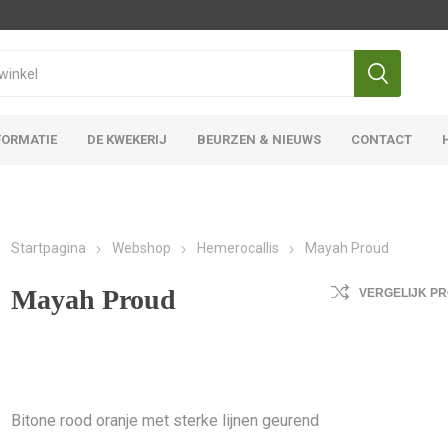
FORMATIE
DE KWEKERIJ
BEURZEN & NIEUWS
CONTACT
Iris Ensata
Iris Overige
Startpagina
Webshop
Hemerocallis
Mayah Proud
Mayah Proud
VERGELIJK P
Bitone rood oranje met sterke lijnen geurend