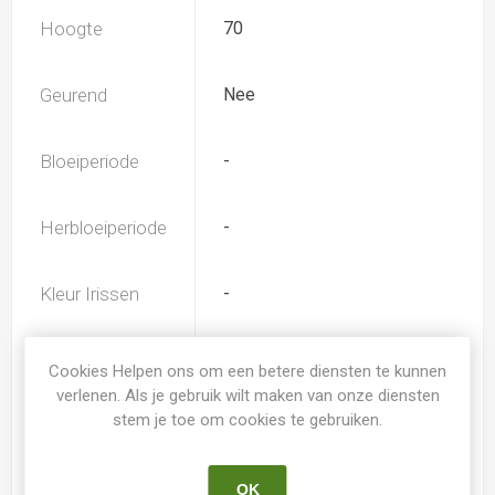
Hoogte
70
Geurend
Nee
Bloeiperiode
-
Herbloeiperiode
-
Kleur Irissen
-
Iris type
SIB
Cookies Helpen ons om een betere diensten te kunnen
verlenen. Als je gebruik wilt maken van onze diensten
stem je toe om cookies te gebruiken.
Soort
Iris Siberica
OK
Kweker
Shimizu