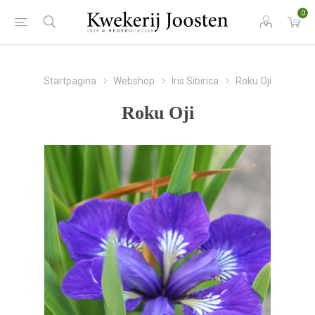
0
Startpagina
Webshop
Iris Sibirica
Roku Oji
Roku Oji