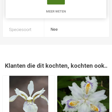
MEER WETEN
Introductiejaar
2002
Speciesoort
Nee
Klanten die dit kochten, kochten ook..