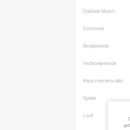
Dubbele bloem
Doorsnee
Bloeiperiode
Herbloeiperiode
Kleur Hemerocallis
Spider
Loof
C
geb