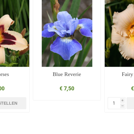
rses
Blue Reverie
Fairy
00
€ 7,50
€
i
STELLEN
h