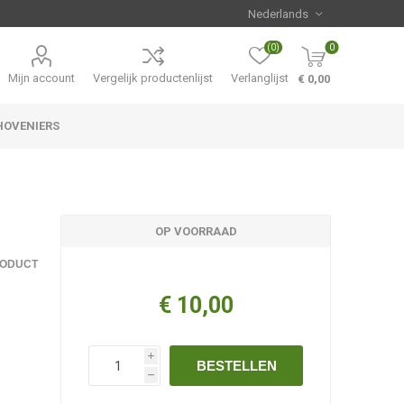
(0)
0
Mijn account
Vergelijk productenlijst
Verlanglijst
€ 0,00
HOVENIERS
Hemerocallis
Aanbiedingen
OP VOORRAAD
RODUCT
€ 10,00
i
BESTELLEN
h