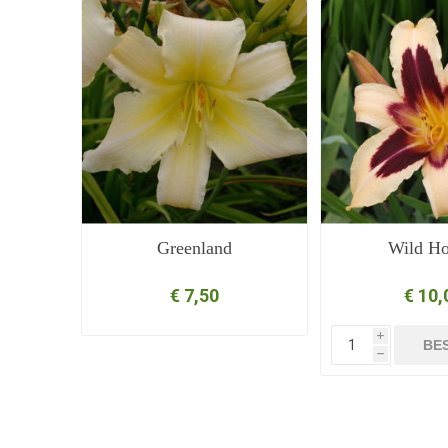
Greenland
Wild Ho
€ 7,50
€ 10,
i
BE
h