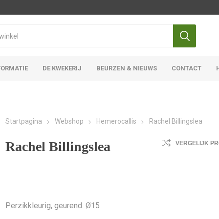
FORMATIE
DE KWEKERIJ
BEURZEN & NIEUWS
CONTACT
Iris Ensata
Iris Overige
Startpagina
Webshop
Hemerocallis
Rachel Billingslea
Rachel Billingslea
VERGELIJK P
Perzikkleurig, geurend. Ø15