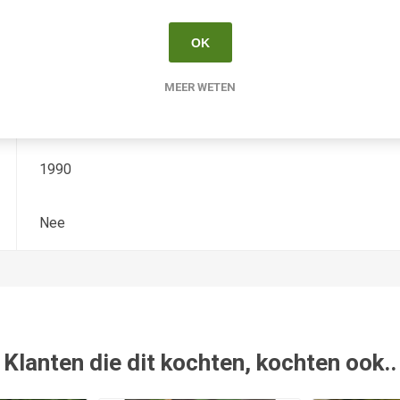
Hemerocallis
OK
Diploide
MEER WETEN
-
1990
Nee
Klanten die dit kochten, kochten ook..