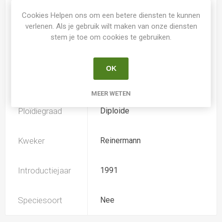
Cookies Helpen ons om een betere diensten te kunnen
Spider
Nee
verlenen. Als je gebruik wilt maken van onze diensten
stem je toe om cookies te gebruiken.
Loof
Bladverliezend
OK
Soort
Hemerocallis
MEER WETEN
Ploïdiegraad
Diploide
Kweker
Reinermann
Introductiejaar
1991
Speciesoort
Nee