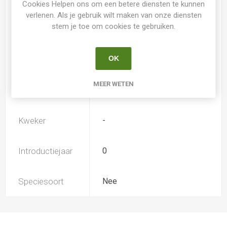
Cookies Helpen ons om een betere diensten te kunnen
verlenen. Als je gebruik wilt maken van onze diensten
stem je toe om cookies te gebruiken.
Loof
Bladverliezend
OK
Soort
Hemerocallis
MEER WETEN
Ploïdiegraad
Diploide
Kweker
-
Introductiejaar
0
Speciesoort
Nee