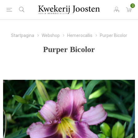
0
Startpagina
Webshop
Hemerocallis
Purper Bicolor
Purper Bicolor